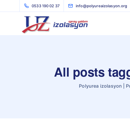
0533 190 02 37
info@polyureaizolasyon.org
All posts ta
Polyurea izolasyon | P