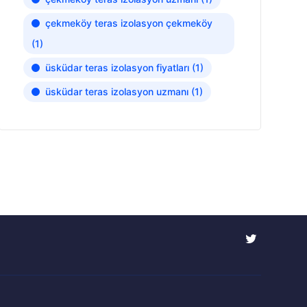
çekmeköy teras izolasyon çekmeköy
(1)
üsküdar teras izolasyon fiyatları
(1)
üsküdar teras izolasyon uzmanı
(1)