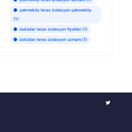
çekmeköy teras izolasyon çekmeköy
(1)
üsküdar teras izolasyon fiyatları
(1)
üsküdar teras izolasyon uzmanı
(1)