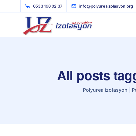
0533 190 02 37
info@polyureaizolasyon.org
All posts ta
Polyurea izolasyon | P