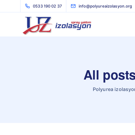
0533 190 02 37
info@polyureaizolasyon.org
All post
Polyurea izolasyo