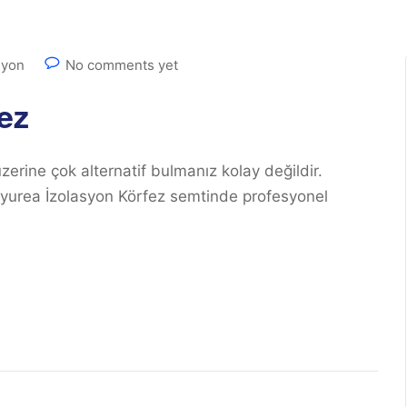
syon
No comments yet
ez
erine çok alternatif bulmanız kolay değildir.
Polyurea İzolasyon Körfez semtinde profesyonel