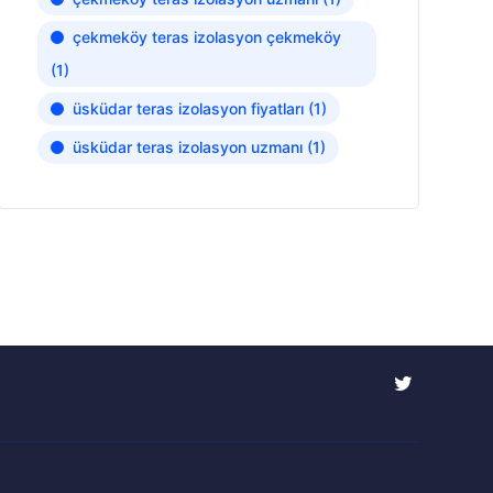
çekmeköy teras izolasyon çekmeköy
(1)
üsküdar teras izolasyon fiyatları
(1)
üsküdar teras izolasyon uzmanı
(1)