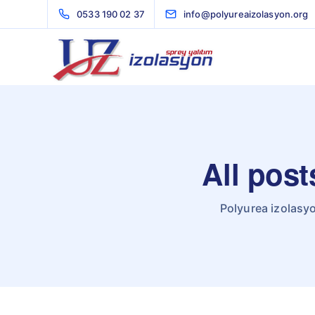
0533 190 02 37
info@polyureaizolasyon.org
All post
Polyurea izolasyo