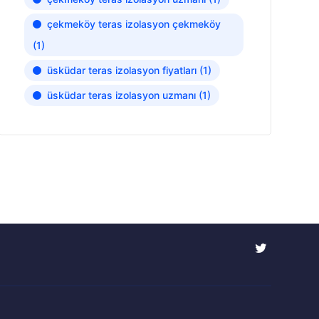
çekmeköy teras izolasyon çekmeköy
(1)
üsküdar teras izolasyon fiyatları
(1)
üsküdar teras izolasyon uzmanı
(1)