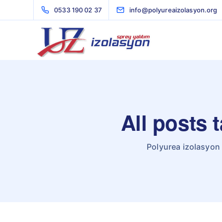
0533 190 02 37
info@polyureaizolasyon.org
All posts 
Polyurea izolasyon 