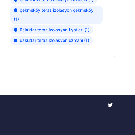
çekmeköy teras izolasyon çekmeköy
(1)
üsküdar teras izolasyon fiyatları
(1)
üsküdar teras izolasyon uzmanı
(1)