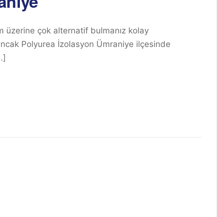
aniye
m üzerine çok alternatif bulmanız kolay
iz ancak Polyurea İzolasyon Ümraniye ilçesinde
…]