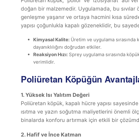
Poliüretan köpük, “poliol” ve “izosiyanat” adı ve
doğan bir malzemedir. Uygulamada, bu sıvılar öze
genleşme yaşanır ve ortaya hacmini kısa süred
yapısı çoğunlukla kapalı gözeneklidir, bu sayede 
Kimyasal Kalite:
Üretim ve uygulama sırasında ku
dayanıklılığını doğrudan etkiler.
Reaksiyon Hızı:
Sprey uygulama sırasında köpük 
verimlidir.
Poliüretan Köpüğün Avantajl
1. Yüksek Isı Yalıtım Değeri
Poliüretan köpük, kapalı hücre yapısı sayesinde 
ısıtma ve yazın soğutma maliyetlerini önemli ö
binalarda konforu artırmak için etkili bir çözümd
2. Hafif ve İnce Katman