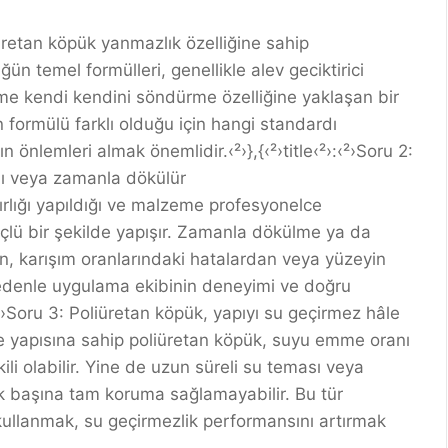
liüretan köpük yanmazlık özelliğine sahip
ün temel formülleri, genellikle alev geciktirici
lzeme kendi kendini söndürme özelliğine yaklaşan bir
n formülü farklı olduğu için hangi standardı
 önlemleri almak önemlidir.‹²›},{‹²›title‹²›:‹²›Soru 2:
mı veya zamanla dökülür
rlığı yapıldığı ve malzeme profesyonelce
çlü bir şekilde yapışır. Zamanla dökülme ya da
en, karışım oranlarındaki hatalardan veya yüzeyin
denle uygulama ekibinin deneyimi ve doğru
:‹²›Soru 3: Poliüretan köpük, yapıyı su geçirmez hâle
cre yapısına sahip poliüretan köpük, suyu emme oranı
 olabilir. Yine de uzun süreli su teması veya
ek başına tam koruma sağlamayabilir. Bu tür
 kullanmak, su geçirmezlik performansını artırmak