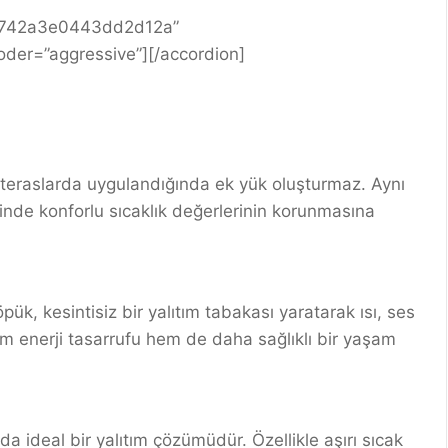
c7742a3e0443dd2d12a”
coder=”aggressive”][/accordion]
e teraslarda uygulandığında ek yük oluşturmaz. Aynı
inde konforlu sıcaklık değerlerinin korunmasına
k, kesintisiz bir yalıtım tabakası yaratarak ısı, ses
 enerji tasarrufu hem de daha sağlıklı bir yaşam
 ideal bir yalıtım çözümüdür. Özellikle aşırı sıcak