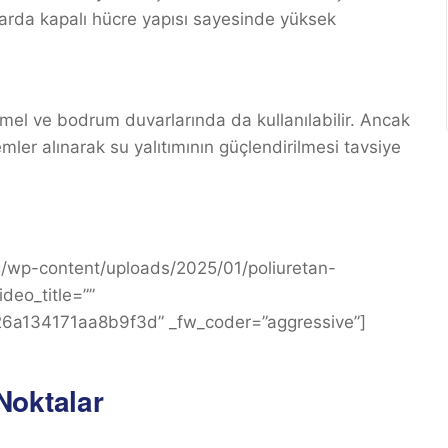
arda kapalı hücre yapısı sayesinde yüksek
emel ve bodrum duvarlarında da kullanılabilir. Ancak
ler alınarak su yalıtımının güçlendirilmesi tavsiye
rg/wp-content/uploads/2025/01/poliuretan-
deo_title=””
26a134171aa8b9f3d” _fw_coder=”aggressive”]
Noktalar