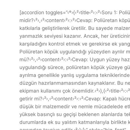
[accordion toggles=”‹º›{‹²›title‹²›:‹²›Soru 1: Po
midir?‹²›,‹²›content‹²›:‹²›Cevap: Poliüretan köpüğ
katkılarla geliştirilerek üretilir. Bu sayede ma
yanmazlık seviyesi kazanır. Ancak, her üreticini
karşıladığını kontrol etmek ve gerekirse ek yangın
Poliüretan köpük uygulandığı yüzeyden ayrılır 
mü?‹²›,‹²›content‹²›:‹²›Cevap: Uygun yüzey hazı
uygulandığı sürece, poliüretan köpük yüzeye gü
ayrılma genellikle yanlış uygulama tekniklerind
düzgün hazırlanmamasından kaynaklanır. Bu ne
ekipman kullanımı çok önemlidir.‹²›},{‹²›title‹²›
getirir mi?‹²›,‹²›content‹²›:‹²›Cevap: Kapalı hü
düşük bir malzemedir ve nemle mücadelede etkili
yüksek basınçlı su geçişi beklenen alanlarda t
durumlarda ek su yalıtım katmanlarıyla birlikte
açısından tavsiye edilir.‹²›}‹¹›” style=”big_font”