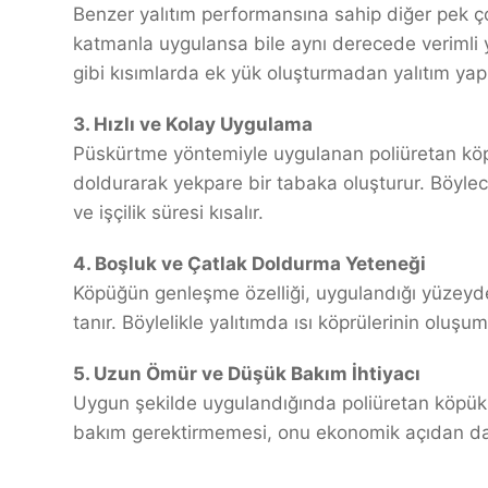
Benzer yalıtım performansına sahip diğer pek 
katmanla uygulansa bile aynı derecede verimli yal
gibi kısımlarda ek yük oluşturmadan yalıtım ya
3. Hızlı ve Kolay Uygulama
Püskürtme yöntemiyle uygulanan poliüretan köpü
doldurarak yekpare bir tabaka oluşturur. Böyle
ve işçilik süresi kısalır.
4. Boşluk ve Çatlak Doldurma Yeteneği
Köpüğün genleşme özelliği, uygulandığı yüzeyde
tanır. Böylelikle yalıtımda ısı köprülerinin oluş
5. Uzun Ömür ve Düşük Bakım İhtiyacı
Uygun şekilde uygulandığında poliüretan köpük, 
bakım gerektirmemesi, onu ekonomik açıdan da av