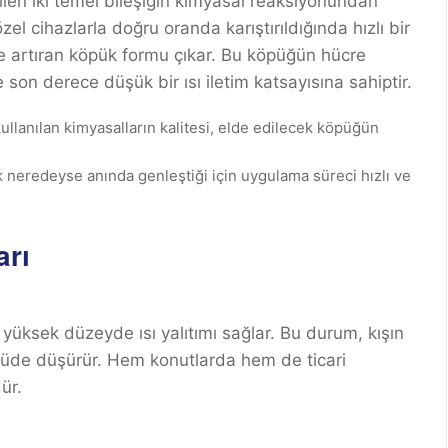
rilen iki temel bileşiğin kimyasal reaksiyonundan
l cihazlarla doğru oranda karıştırıldığında hızlı bir
e artıran köpük formu çıkar. Bu köpüğün hücre
son derece düşük bir ısı iletim katsayısına sahiptir.
llanılan kimyasalların kalitesi, elde edilecek köpüğün
neredeyse anında genleştiği için uygulama süreci hızlı ve
arı
yüksek düzeyde ısı yalıtımı sağlar. Bu durum, kışın
lçüde düşürür. Hem konutlarda hem de ticari
ür.