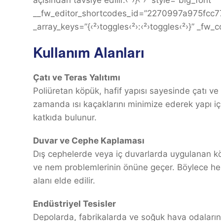
__fw_editor_shortcodes_id=”2270997a975fc
_array_keys=”{‹²›toggles‹²›:‹²›toggles‹²›}” _fw_
Kullanım Alanları
Çatı ve Teras Yalıtımı
Poliüretan köpük, hafif yapısı sayesinde çatı v
zamanda ısı kaçaklarını minimize ederek yapı iç
katkıda bulunur.
Duvar ve Cephe Kaplaması
Dış cephelerde veya iç duvarlarda uygulanan köpü
ve nem problemlerinin önüne geçer. Böylece hem
alanı elde edilir.
Endüstriyel Tesisler
Depolarda, fabrikalarda ve soğuk hava odalarında