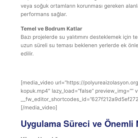
veya soğuk ortamların korunması gereken alanl
performans sağlar.
Temel ve Bodrum Katlar
Bazı projelerde su yalıtımını desteklemek için t
uzun süreli su teması beklenen yerlerde ek önlem
edilir.
[media_video url=”https://polyureaizolasyon.o
kopuk.mp4″ lazy_load=”false” preview_img=”” vi
__fw_editor_shortcodes_id=”627f212a9d5ef27
[/media_video]
Uygulama Süreci ve Önemli 