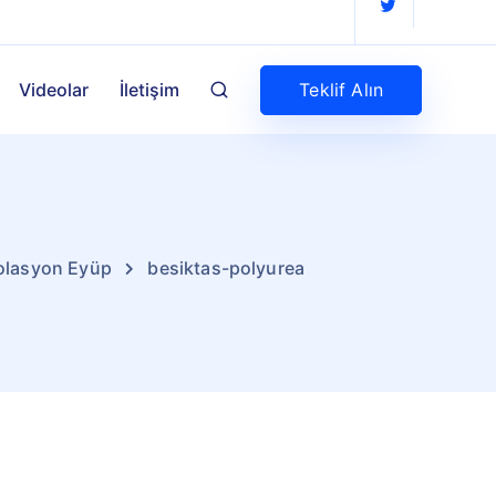
Teklif Alın
Videolar
İletişim
zolasyon Eyüp
besiktas-polyurea