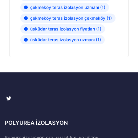
çekmeköy teras izolasyon uzmanı
(1)
çekmeköy teras izolasyon çekmeköy
(1)
üsküdar teras izolasyon fiyatları
(1)
üsküdar teras izolasyon uzmanı
(1)
POLYUREA İZOLASYON
Polyureaizolasyon.org, su yalıtımı ve yüzey