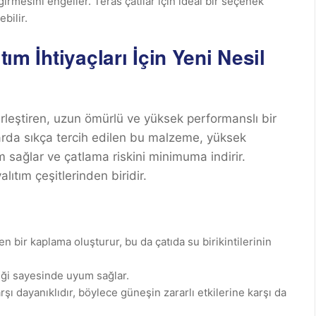
irmesini engeller. Teras çatılar için ideal bir seçenek
bilir.
tım İhtiyaçları İçin Yeni Nesil
birleştiren, uzun ömürlü ve yüksek performanslı bir
larda sıkça tercih edilen bu malzeme, yüksek
m sağlar ve çatlama riskini minimuma indirir.
alıtım çeşitlerinden biridir.
 bir kaplama oluşturur, bu da çatıda su birikintilerinin
liği sayesinde uyum sağlar.
şı dayanıklıdır, böylece güneşin zararlı etkilerine karşı da