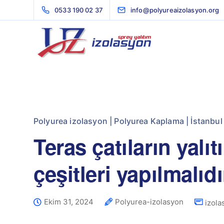
0533 190 02 37
info@polyureaizolasyon.org
Polyurea izolasyon | Polyurea Kaplama | İstanbul
Teras çatıların yalı
çeşitleri yapılmalıd
Ekim 31, 2024
Polyurea-izolasyon
izola