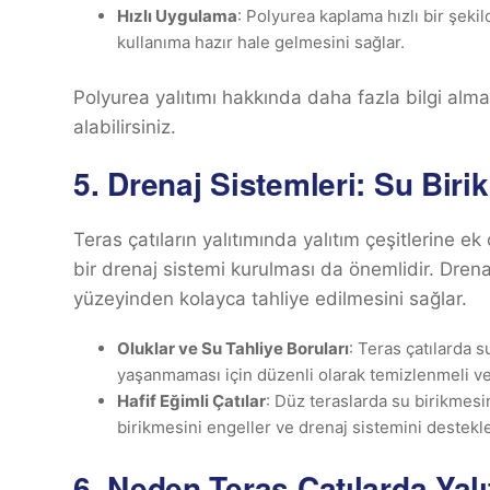
Hızlı Uygulama
: Polyurea kaplama hızlı bir şekil
kullanıma hazır hale gelmesini sağlar.
Polyurea yalıtımı hakkında daha fazla bilgi alma
alabilirsiniz.
5.
Drenaj Sistemleri: Su Biri
Teras çatıların yalıtımında yalıtım çeşitlerine ek
bir drenaj sistemi kurulması da önemlidir. Dre
yüzeyinden kolayca tahliye edilmesini sağlar.
Oluklar ve Su Tahliye Boruları
: Teras çatılarda s
yaşanmaması için düzenli olarak temizlenmeli ve 
Hafif Eğimli Çatılar
: Düz teraslarda su birikmesi
birikmesini engeller ve drenaj sistemini destekle
6.
Neden Teras Çatılarda Yalı