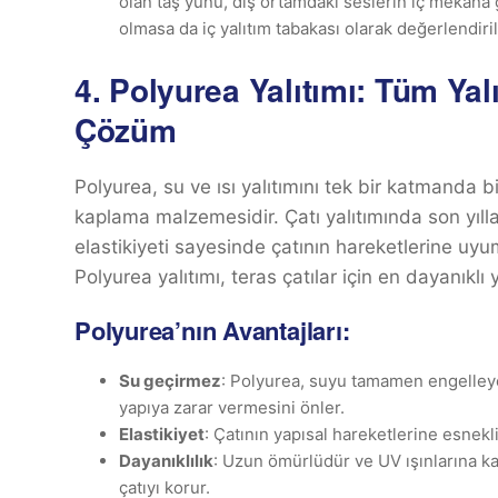
olan taş yünü, dış ortamdaki seslerin iç mekana g
olmasa da iç yalıtım tabakası olarak değerlendirile
4.
Polyurea Yalıtımı: Tüm Yalı
Çözüm
Polyurea, su ve ısı yalıtımını tek bir katmanda 
kaplama malzemesidir. Çatı yalıtımında son yıl
elastikiyeti sayesinde çatının hareketlerine uyu
Polyurea yalıtımı, teras çatılar için en dayanıklı y
Polyurea’nın Avantajları:
Su geçirmez
: Polyurea, suyu tamamen engelleyen
yapıya zarar vermesini önler.
Elastikiyet
: Çatının yapısal hareketlerine esnek
Dayanıklılık
: Uzun ömürlüdür ve UV ışınlarına kar
çatıyı korur.