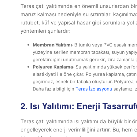
Teras çatı yalıtımında en önemli unsurlardan biri
maruz kalması nedeniyle su sızıntıları kaçınılmaz 
rutubet, küf ve yapısal hasar gibi sorunlara yol 
yöntemleri şunlardır:
Membran Yalıtımı
: Bitümlü veya PVC esaslı membr
yüzeyine serilen membran tabakası, suyun yapıy
gerektirdiğini unutmamak gerekir; zira zamanla 
Polyurea Kaplama
: Su yalıtımında yüksek perfo
elastikiyeti ile öne çıkar. Polyurea kaplama, ça
geçirmez, esnek bir tabaka oluşturur. Polyurea,
Daha fazla bilgi için
Teras İzolasyonu
sayfamızı z
2.
Isı Yalıtımı: Enerji Tasarru
Teras çatı yalıtımında ısı yalıtımı da büyük bir ön
engelleyerek enerji verimliliğini artırır. Bu, he