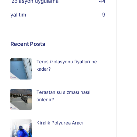
izolasyon uygulama
44
yalıtım
9
Recent Posts
Teras izolasyonu fiyatları ne
kadar?
Terastan su sızması nasıl
önlenir?
Kiralık Polyurea Aracı