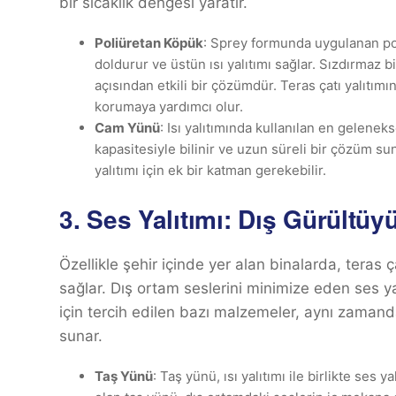
bir sıcaklık dengesi yaratır.
Poliüretan Köpük
: Sprey formunda uygulanan pol
doldurur ve üstün ısı yalıtımı sağlar. Sızdırmaz b
açısından etkili bir çözümdür. Teras çatı yalıtım
korumaya yardımcı olur.
Cam Yünü
: Isı yalıtımında kullanılan en gelene
kapasitesiyle bilinir ve uzun süreli bir çözüm sun
yalıtımı için ek bir katman gerekebilir.
3.
Ses Yalıtımı: Dış Gürültüy
Özellikle şehir içinde yer alan binalarda, teras ç
sağlar. Dış ortam seslerini minimize eden ses yalı
için tercih edilen bazı malzemeler, aynı zamanda
sunar.
Taş Yünü
: Taş yünü, ısı yalıtımı ile birlikte se