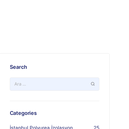
Search
Categories
İstanbul Polyurea İzolasyon
25