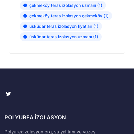
çekmeköy teras izolasyon uzmanı
(1)
çekmeköy teras izolasyon çekmeköy
(1)
üsküdar teras izolasyon fiyatları
(1)
üsküdar teras izolasyon uzmanı
(1)
POLYUREA İZOLASYON
Polyureaizolasyon.org, su yalıtımı ve yüzey